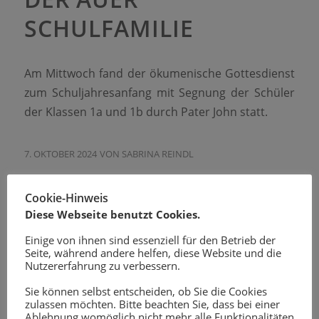
SCHULFAMILIE
Am Mittwoch fand der ökumenische Gottesdienst
zum Schuljahresanfang mit Segnung der Schüler
der Klassen 1a und 1b durch Pater John statt.
7. OKTOBER 2024
VON
SABRINA REINDL
AKTUELLES
Cookie-Hinweis
Diese Webseite benutzt Cookies.
AUSFLUG DER VIERTEN
Einige von ihnen sind essenziell für den Betrieb der
Seite, während andere helfen, diese Website und die
KLASSEN NACH
Nutzererfahrung zu verbessern.
MÜNCHEN
Sie können selbst entscheiden, ob Sie die Cookies
zulassen möchten. Bitte beachten Sie, dass bei einer
Ablehnung womöglich nicht mehr alle Funktionalitäten