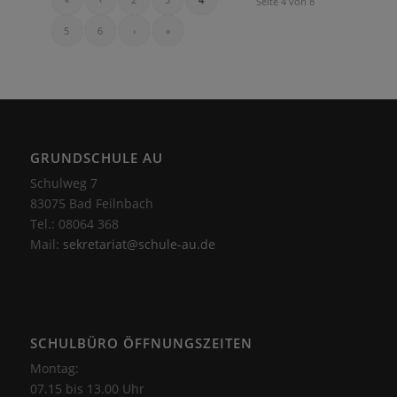
Seite 4 von 8
5
6
›
»
GRUNDSCHULE AU
Schulweg 7
83075 Bad Feilnbach
Tel.: 08064 368
Mail:
sekretariat@schule-au.de
SCHULBÜRO ÖFFNUNGSZEITEN
Montag:
07.15 bis 13.00 Uhr