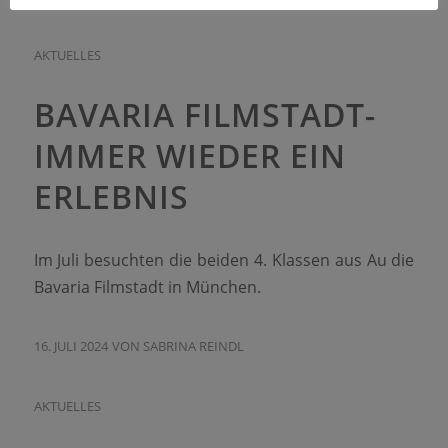
AKTUELLES
BAVARIA FILMSTADT-
IMMER WIEDER EIN
ERLEBNIS
Im Juli besuchten die beiden 4. Klassen aus Au die
Bavaria Filmstadt in München.
16. JULI 2024
VON
SABRINA REINDL
AKTUELLES