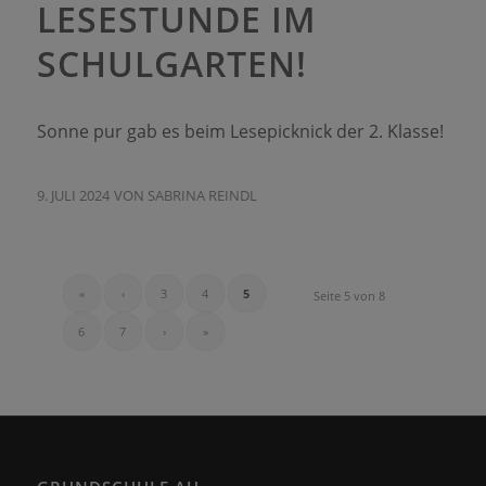
LESESTUNDE IM
SCHULGARTEN!
Sonne pur gab es beim Lesepicknick der 2. Klasse!
9. JULI 2024
VON
SABRINA REINDL
«
‹
3
4
5
Seite 5 von 8
6
7
›
»