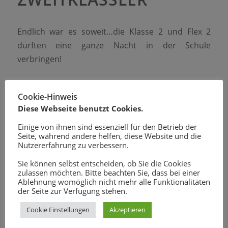
Endlich war es soweit…die Klasse 2 und Flex 2
durften eine ganze Nacht in der Schule
verbringen!
17. JULI 2024
VON
SABRINA REINDL
Cookie-Hinweis
Diese Webseite benutzt Cookies.
AKTUELLES
Einige von ihnen sind essenziell für den Betrieb der
Seite, während andere helfen, diese Website und die
HAUSTIERTAGE
Nutzererfahrung zu verbessern.
Sie können selbst entscheiden, ob Sie die Cookies
zulassen möchten. Bitte beachten Sie, dass bei einer
Im Rahmen des Heimat- und Sachunterrichtes
Ablehnung womöglich nicht mehr alle Funktionalitäten
der Seite zur Verfügung stehen.
durften die Kinder ihre Haustiere mitbringen.
Cookie Einstellungen
Akzeptieren
17. JULI 2024
VON
SABRINA REINDL