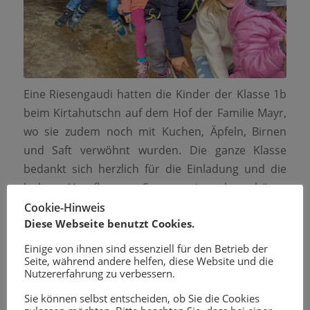
Eine Riesengaudi hatten die Kinder der Klasse 1b
beim Kirtahutschn auf dem Hof der Familie Mayr,
wo sie zudem noch mit Kuchen, Äpfeln, Birnen
und Saft verwöhnt wurden. Die ganze Klasse
bedankt sich herzlich für die Einladung und die
leckere Verpflegung. Es war ein sehr schöner
Ausflug!
Cookie-Hinweis
Diese Webseite benutzt Cookies.
Einige von ihnen sind essenziell für den Betrieb der
Seite, während andere helfen, diese Website und die
Nutzererfahrung zu verbessern.
Sie können selbst entscheiden, ob Sie die Cookies