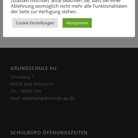
zulassen möchten. Bitte beachten Sie, dass bei einer
Ablehnung womöglich nicht mehr alle Funktionalitäten
der Seite zur Verfügung stehen.
Cookie Einstellungen
Akzeptieren
Zurück
GRUNDSCHULE AU
Schulweg 7
83075 Bad Feilnbach
Tel.: 08064 368
Mail:
sekretariat@schule-au.de
SCHULBÜRO ÖFFNUNGSZEITEN