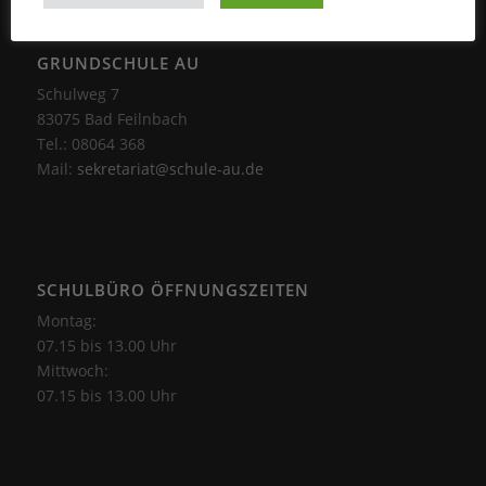
GRUNDSCHULE AU
Schulweg 7
83075 Bad Feilnbach
Tel.: 08064 368
Mail:
sekretariat@schule-au.de
SCHULBÜRO ÖFFNUNGSZEITEN
Montag:
07.15 bis 13.00 Uhr
Mittwoch:
07.15 bis 13.00 Uhr