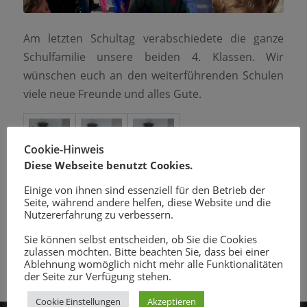
Am letzten Schultag verabschiedete die ganze
Schulfamilie unsere beiden 4. Klassen. Wir
wünschen euch an den weiterführenden Schulen
viele neue Freunde und alles Gute.
Cookie-Hinweis
Diese Webseite benutzt Cookies.
Einige von ihnen sind essenziell für den Betrieb der
Seite, während andere helfen, diese Website und die
Nutzererfahrung zu verbessern.
Sie können selbst entscheiden, ob Sie die Cookies
zulassen möchten. Bitte beachten Sie, dass bei einer
Zurück
Ablehnung womöglich nicht mehr alle Funktionalitäten
der Seite zur Verfügung stehen.
Cookie Einstellungen
Akzeptieren