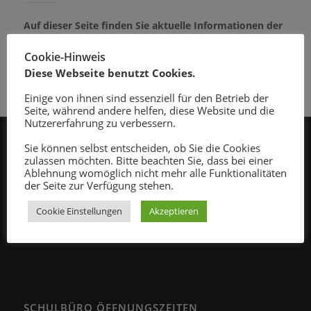
Auf dieser Seite finden Sie aktuelle Informationen der
Grundschule Au.
Cookie-Hinweis
Diese Webseite benutzt Cookies.
Einige von ihnen sind essenziell für den Betrieb der
Seite, während andere helfen, diese Website und die
Nutzererfahrung zu verbessern.
Sie können selbst entscheiden, ob Sie die Cookies
zulassen möchten. Bitte beachten Sie, dass bei einer
GRUNDSCHULE AU
Ablehnung womöglich nicht mehr alle Funktionalitäten
Schulweg 7
der Seite zur Verfügung stehen.
83075 Bad Feilnbach
Cookie Einstellungen
Akzeptieren
Tel.: 08064 368
Mail:
sekretariat@schule-au.de
SCHULBÜRO ÖFFNUNGSZEITEN